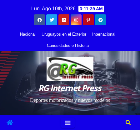
Saltar
contenido
Lun. Ago 10th, 2026
3:11:40 AM
al
contenido
Nacional
Uruguayos en el Exterior
Internacional
Curiosidades e Historia
RG Internet Press
Deportes motorizados y nuevos modelos