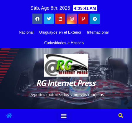
Saltar
contenido
Sáb. Ago 8th, 2026
4:39:42 AM
al
contenido
Nacional
Uruguayos en el Exterior
Internacional
Curiosidades e Historia
RG Internet Press
Deportes motorizados y nuevos modelos