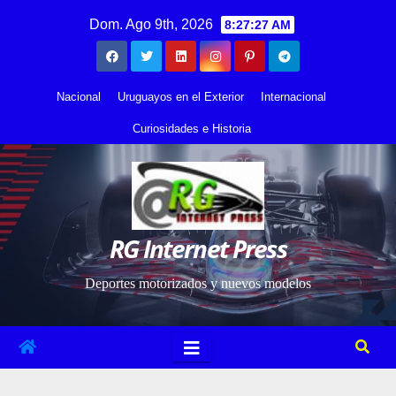
Saltar
contenido
Dom. Ago 9th, 2026
8:27:28 AM
al
contenido
Nacional
Uruguayos en el Exterior
Internacional
Curiosidades e Historia
RG Internet Press
Deportes motorizados y nuevos modelos