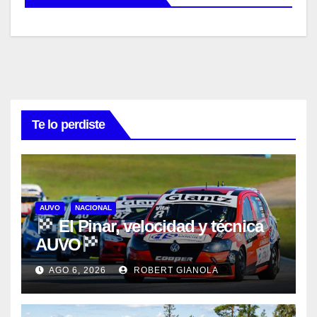
Te lo perdiste
AUVO
NACIONAL
El Pinar, velocidad y técnica
AUVO
AGO 6, 2026
ROBERT GIANOLA