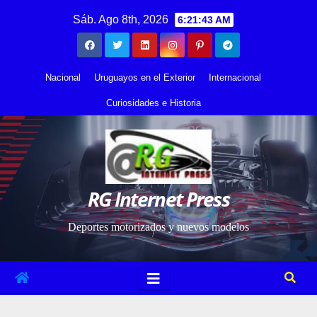
Saltar
contenido
Sáb. Ago 8th, 2026
6:21:44 AM
al
contenido
Nacional
Uruguayos en el Exterior
Internacional
Curiosidades e Historia
RG Internet Press
Deportes motorizados y nuevos modelos