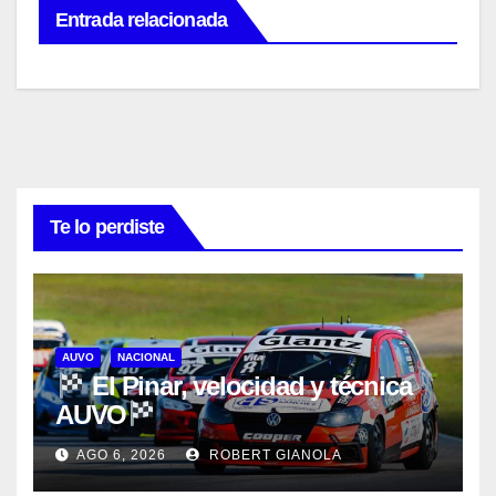
Entrada relacionada
Te lo perdiste
AUVO
NACIONAL
El Pinar, velocidad y técnica
AUVO
AGO 6, 2026
ROBERT GIANOLA