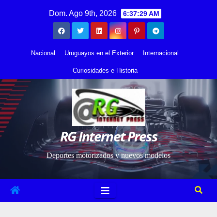
Saltar
contenido
Dom. Ago 9th, 2026
6:37:29 AM
al
contenido
Nacional
Uruguayos en el Exterior
Internacional
Curiosidades e Historia
RG Internet Press
Deportes motorizados y nuevos modelos