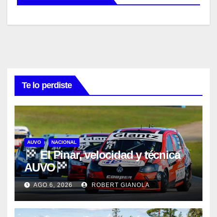
Te lo perdiste
AUVO
NACIONAL
El Pinar, velocidad y técnica
AUVO
AGO 6, 2026
ROBERT GIANOLA