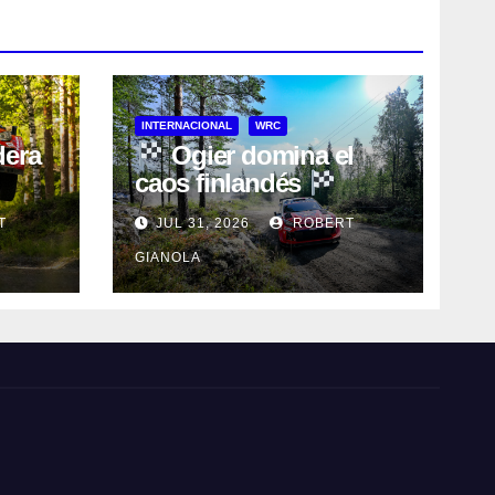
INTERNACIONAL
WRC
dera
Ogier domina el
caos finlandés
T
JUL 31, 2026
ROBERT
GIANOLA