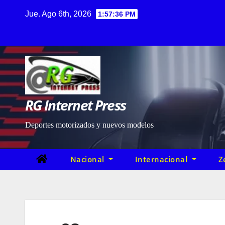
Saltar
contenido
Jue. Ago 6th, 2026
1:57:36 PM
al
contenido
RG Internet Press
Deportes motorizados y nuevos modelos
Nacional
Internacional
Z