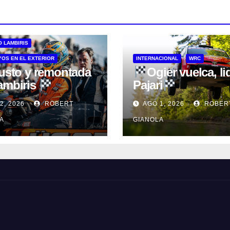
O LAMBIRIS
OS EN EL EXTERIOR
INTERNACIONAL
WRC
sto y remontada
Ogier vuelca, li
ambiris
Pajari
2, 2026
ROBERT
AGO 1, 2026
ROBER
A
GIANOLA