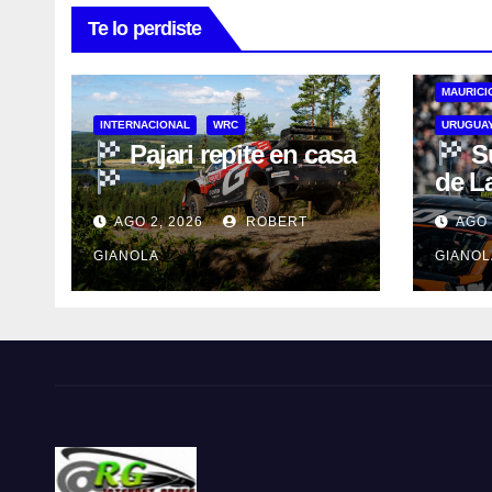
Te lo perdiste
MAURICI
INTERNACIONAL
WRC
URUGUAY
Pajari repite en casa
Su
de L
AGO 2, 2026
ROBERT
AGO 
GIANOLA
GIANOL