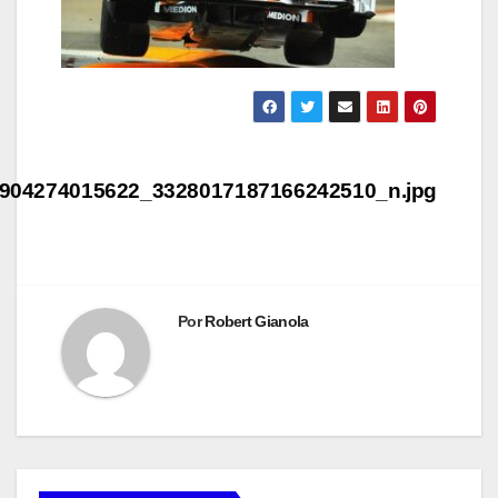
Navegación
de
904274015622_3328017187166242510_n.jpg
entradas
Por
Robert Gianola