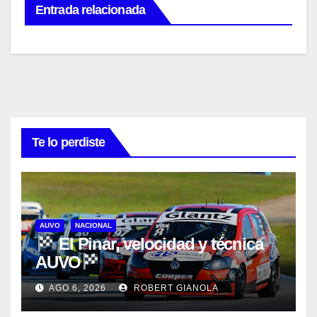
Entrada relacionada
Te lo perdiste
AUVO
NACIONAL
El Pinar, velocidad y técnica
AUVO
AGO 6, 2026
ROBERT GIANOLA