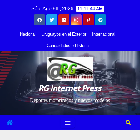
Saltar
contenido
Sáb. Ago 8th, 2026
11:11:44 AM
al
contenido
Nacional
Uruguayos en el Exterior
Internacional
Curiosidades e Historia
RG Internet Press
Deportes motorizados y nuevos modelos