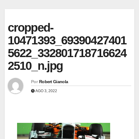
cropped-
10471393_69390427401
5622_332801718716624
2510_n.jpg
Por
Robert Gianola
AGO 3, 2022