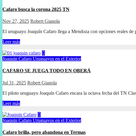
Cafaro busca la corona 2025 TN
Nov 27, 2025
Robert Gianola
El uruguayo Joaquín Cafaro llega a Mendoza con opciones reales de p
Leer más
Joaquin Cafaro
Uruguayos en el Exterior
CAFARO SE JUEGA TODO EN OBERÁ
Jul 31, 2025
Robert Gianola
El piloto uruguayo Joaquín Cafaro encara la octava fecha del TN Cl
Leer más
Joaquin Cafaro
Uruguayos en el Exterior
Cafaro brilla, pero abandona en Termas