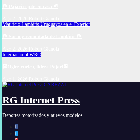
🏁 Pajari repite en casa 🏁
Ago 2, 2026
Robert Gianola
Mauricio Lambiris
Uruguayos en el Exterior
🏁 Susto y remontada de Lambiris 🏁
Ago 2, 2026
Robert Gianola
Internacional
WRC
🏁Ogier vuelca, lidera Pajari🏁
Ago 1, 2026
Robert Gianola
RG Internet Press
Deportes motorizados y nuevos modelos