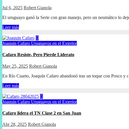
Jul 6, 2025
Robert Gianola
El uruguayo ganó la Serie con gran manejo, pero un neumático lo dej
Leer más
Joaquin Cafaro
Uruguayos en el Exterior
Cafaro Resiste, Pero Pierde Liderato
May 25, 2025
Robert Gianola
En Río Cuarto, Joaquín Cafaro abandonó tras un toque con Posco y 
Leer más
Joaquin Cafaro
Uruguayos en el Exterior
Cafaro lidera el TN Clase 2 en San Juan
Abr 28, 2025
Robert Gianola