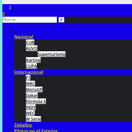
Nacional
CUR
AUVO
Superturismo
Karting
CUPA
Internacional
F1
WRC
MotoGP
Dakar
Fórmula E
INDY
WEC
W Serie
Zeballos
Pilotos en el Exterior