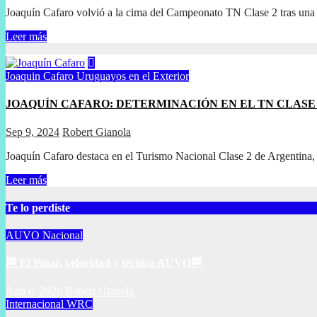
Joaquín Cafaro volvió a la cima del Campeonato TN Clase 2 tras una
Leer más
Joaquin Cafaro
Uruguayos en el Exterior
JOAQUÍN CAFARO: DETERMINACIÓN EN EL TN CLASE
Sep 9, 2024
Robert Gianola
Joaquín Cafaro destaca en el Turismo Nacional Clase 2 de Argentina,
Leer más
Te lo perdiste
AUVO
Nacional
🏁 El Pinar, velocidad y técnica AUVO🏁
Ago 6, 2026
Robert Gianola
Internacional
WRC