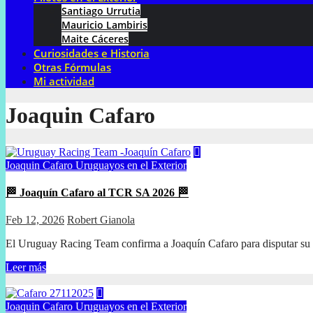
Santiago Urrutia
Mauricio Lambiris
Maite Cáceres
Curiosidades e Historia
Otras Fórmulas
Mi actividad
Joaquin Cafaro
Joaquin Cafaro
Uruguayos en el Exterior
🏁 Joaquín Cafaro al TCR SA 2026 🏁
Feb 12, 2026
Robert Gianola
El Uruguay Racing Team confirma a Joaquín Cafaro para disputar 
Leer más
Joaquin Cafaro
Uruguayos en el Exterior