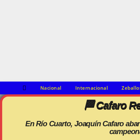
o
s
m
o
d
e
l
o
s
Nacional
Internacional
Zeballo
🏁 Cafaro Re
En Río Cuarto, Joaquín Cafaro aba
campeona