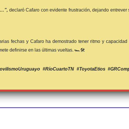
e…”,
declaró Cafaro con evidente frustración, dejando entrever
arias fechas y Cafaro ha demostrado tener ritmo y capacidad 
 definirse en las últimas vueltas. 🏎️🛠️
ovilismoUruguayo #RíoCuartoTN #ToyotaEtios #GRCompe
MAURICIO
LAMBIRIS
CIONAL
URUGUAYOS
EN EL
EXTERIOR
🏁
i
Sust