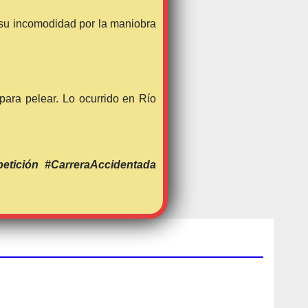
 su incomodidad por la maniobra
para pelear. Lo ocurrido en Río
tición #CarreraAccidentada
INTERNACIONAL
WRC
🏁
Ogier