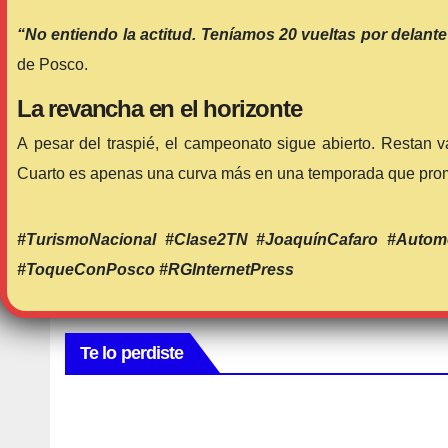
“No entiendo la actitud. Teníamos 20 vueltas por delant
de Posco.
La revancha en el horizonte
A pesar del traspié, el campeonato sigue abierto. Restan v
Cuarto es apenas una curva más en una temporada que promete
#TurismoNacional #Clase2TN #JoaquínCafaro #Autom
#ToqueConPosco #RGInternetPress
Te lo perdiste
AUVO
INTERNA
NACIONAL
WRC
🏁 El
🏁
Pinar,
Pajar