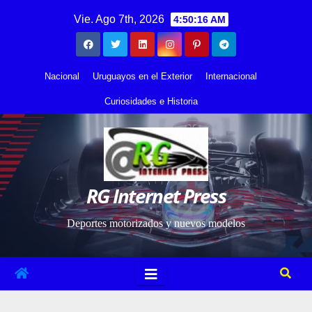
Saltar
contenido
Vie. Ago 7th, 2026
4:50:17 AM
al
contenido
Nacional
Uruguayos en el Exterior
Internacional
Curiosidades e Historia
RG Internet Press
Deportes motorizados y nuevos modelos