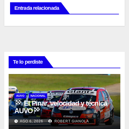
Entrada relacionada
Te lo perdiste
AUVO
NACIONAL
El Pinar, velocidad y técnica
AUVO
AGO 6, 2026
ROBERT GIANOLA