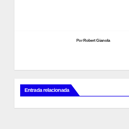
Navegación
de
entradas
Por
Robert Gianola
Entrada relacionada
MAURICI