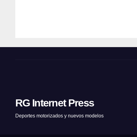
🏁
de
Lam
ROBERT
ROBER
iris 
GIANOLA
GIANOL
RG Internet Press
Deportes motorizados y nuevos modelos