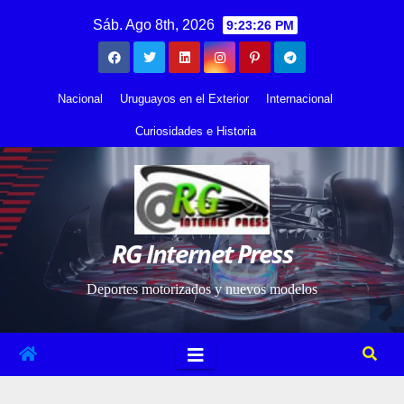
Saltar
contenido
Sáb. Ago 8th, 2026
9:23:26 PM
al
contenido
Nacional
Uruguayos en el Exterior
Internacional
Curiosidades e Historia
RG Internet Press
Deportes motorizados y nuevos modelos