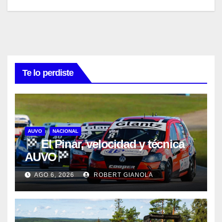
Te lo perdiste
AUVO
NACIONAL
El Pinar, velocidad y técnica
AUVO
AGO 6, 2026
ROBERT GIANOLA