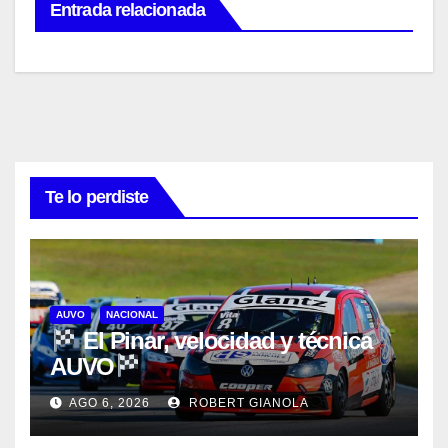
Entrada relacionada
Te lo perdiste
AUVO
NACIONAL
El Pinar, velocidad y técnica
AUVO
AGO 6, 2026
ROBERT GIANOLA