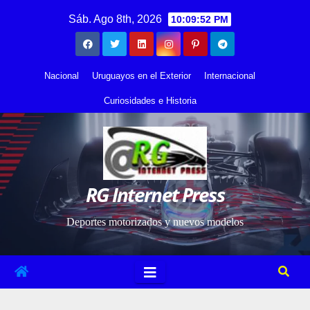
Saltar
contenido
Sáb. Ago 8th, 2026
10:09:53 PM
al
contenido
Nacional
Uruguayos en el Exterior
Internacional
Curiosidades e Historia
RG Internet Press
Deportes motorizados y nuevos modelos