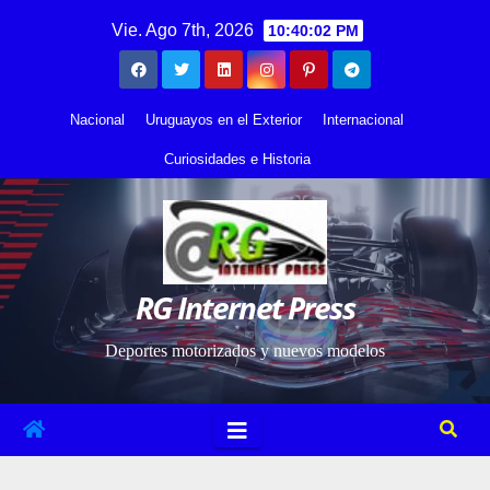
Saltar
contenido
Vie. Ago 7th, 2026
10:40:03 PM
al
contenido
Nacional
Uruguayos en el Exterior
Internacional
Curiosidades e Historia
RG Internet Press
Deportes motorizados y nuevos modelos