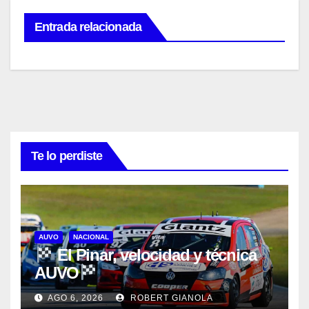
Entrada relacionada
Te lo perdiste
AUVO
NACIONAL
El Pinar, velocidad y técnica
AUVO
AGO 6, 2026
ROBERT GIANOLA