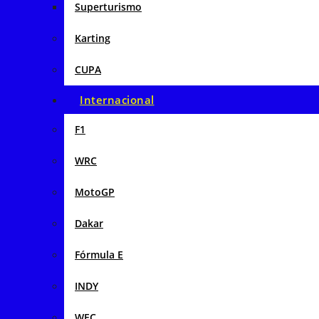
Superturismo
Karting
CUPA
Internacional
F1
WRC
MotoGP
Dakar
Fórmula E
INDY
WEC