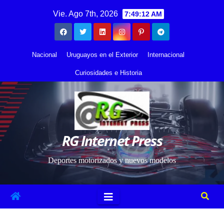
Saltar
contenido
Vie. Ago 7th, 2026
7:49:12 AM
al
contenido
Nacional
Uruguayos en el Exterior
Internacional
Curiosidades e Historia
RG Internet Press
Deportes motorizados y nuevos modelos