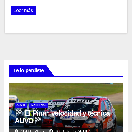
Leer más
Te lo perdiste
AUVO
NACIONAL
El Pinar, velocidad y técnica
AUVO
AGO 6, 2026
ROBERT GIANOLA