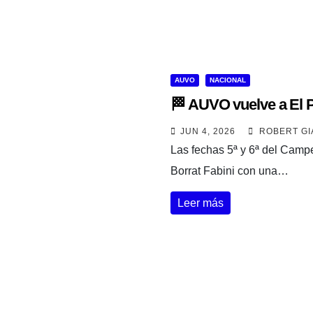
AUVO
NACIONAL
🏁 AUVO vuelve a El P
JUN 4, 2026
ROBERT GI
Las fechas 5ª y 6ª del Camp
Borrat Fabini con una…
Leer más