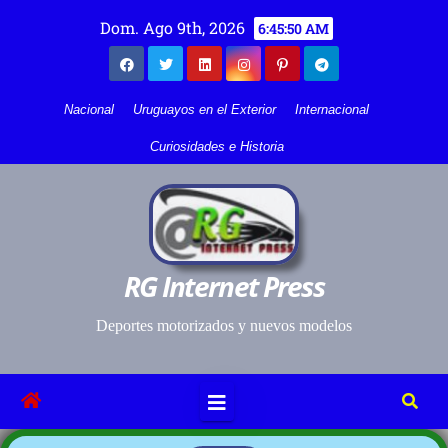
Dom. Ago 9th, 2026
6:45:50 AM
Nacional
Uruguayos en el Exterior
Internacional
Curiosidades e Historia
RG Internet Press
Deportes motorizados y nuevos modelos