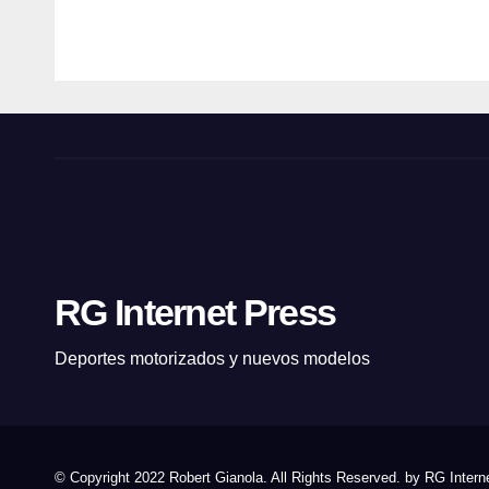
AUV
GIANOLA
GIANOL
O🏁
RG Internet Press
Deportes motorizados y nuevos modelos
© Copyright 2022 Robert Gianola. All Rights Reserved. by
RG Intern