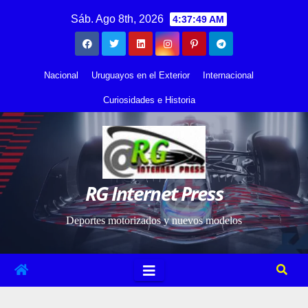
Saltar
contenido
Sáb. Ago 8th, 2026
4:37:49 AM
al
contenido
Nacional
Uruguayos en el Exterior
Internacional
Curiosidades e Historia
RG Internet Press
Deportes motorizados y nuevos modelos