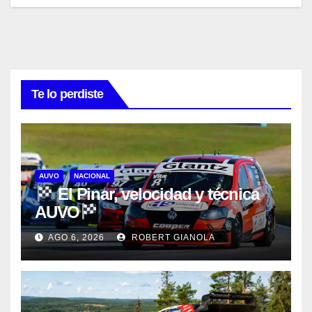
Te lo perdiste
AUVO
NACIONAL
El Pinar, velocidad y técnica
AUVO
AGO 6, 2026
ROBERT GIANOLA