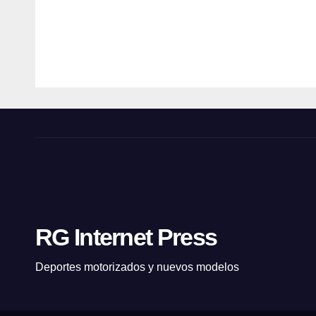
🏁
de
Lam
ROBERT
ROBER
iris 
GIANOLA
GIANOL
RG Internet Press
Deportes motorizados y nuevos modelos