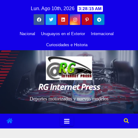
Saltar
contenido
Lun. Ago 10th, 2026
3:28:15 AM
al
contenido
Nacional
Uruguayos en el Exterior
Internacional
Curiosidades e Historia
RG Internet Press
Deportes motorizados y nuevos modelos