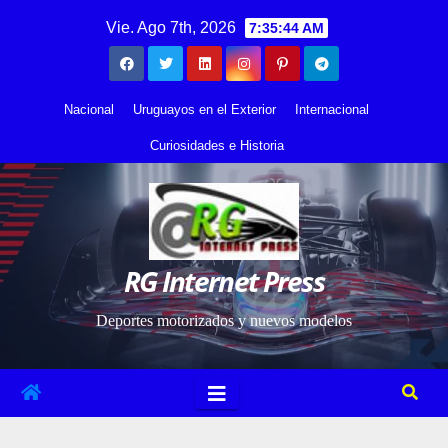
Saltar
contenido
Vie. Ago 7th, 2026
7:35:45 AM
al
contenido
Nacional
Uruguayos en el Exterior
Internacional
Curiosidades e Historia
RG Internet Press
Deportes motorizados y nuevos modelos