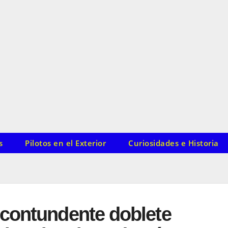
s
Pilotos en el Exterior
Curiosidades e Historia
contundente doblete