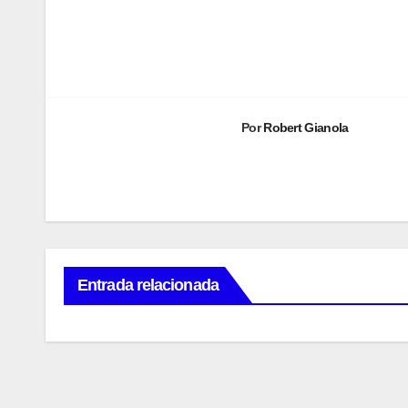
Navegación
de
entradas
Por
Robert Gianola
Entrada relacionada
MAURICI