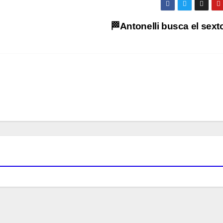
🏁Antonelli busca el sex
O