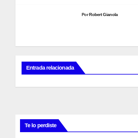
entradas
Por
Robert Gianola
Entrada relacionada
AUVO
INTERNA
Te lo perdiste
NACIONAL
WRC
🏁 El
🏁