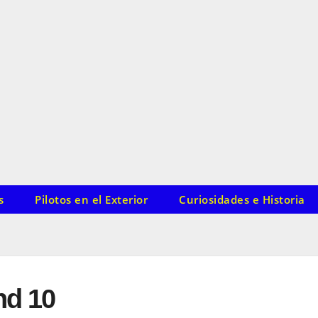
s
Pilotos en el Exterior
Curiosidades e Historia
nd 10