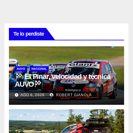
Te lo perdiste
AUVO
NACIONAL
El Pinar, velocidad y técnica
AUVO
AGO 6, 2026
ROBERT GIANOLA