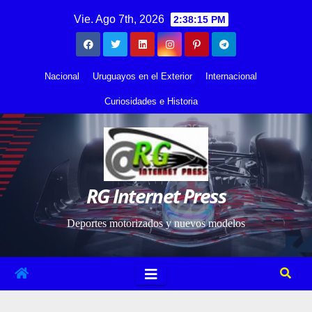
Saltar
contenido
Vie. Ago 7th, 2026
2:38:15 PM
al
contenido
Nacional
Uruguayos en el Exterior
Internacional
Curiosidades e Historia
RG Internet Press
Deportes motorizados y nuevos modelos