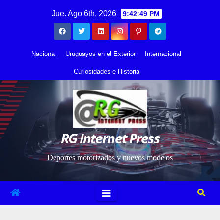
Saltar
contenido
Jue. Ago 6th, 2026
9:42:50 PM
al
contenido
Nacional
Uruguayos en el Exterior
Internacional
Curiosidades e Historia
RG Internet Press
Deportes motorizados y nuevos modelos