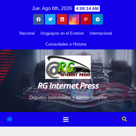
Saltar
contenido
Jue. Ago 6th, 2026
4:09:14 AM
al
contenido
Nacional
Uruguayos en el Exterior
Internacional
Curiosidades e Historia
RG Internet Press
Deportes motorizados y nuevos modelos