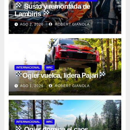
Susto y remontada de
Lambiris
AGO 2, 2026
ROBERT GIANOLA
INTERNACIONAL
WRC
Ogier vuelca, lidera Pajari
AGO 1, 2026
ROBERT GIANOLA
INTERNACIONAL
WRC
Ogier domina el caos