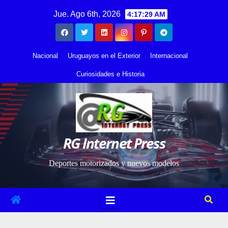
Saltar
contenido
Jue. Ago 6th, 2026
4:17:30 AM
al
contenido
Nacional
Uruguayos en el Exterior
Internacional
Curiosidades e Historia
RG Internet Press
Deportes motorizados y nuevos modelos