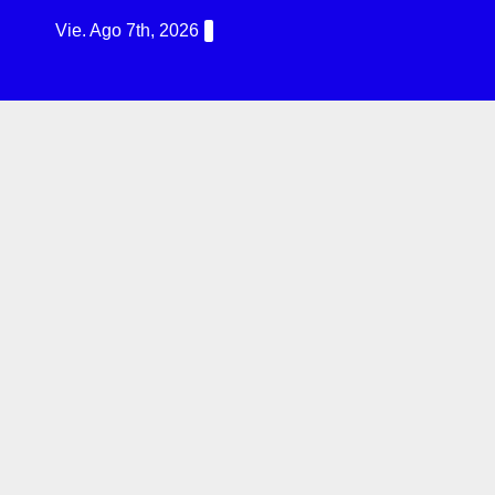
Vie. Ago 7th, 2026
R
G
I
N
T
E
R
N