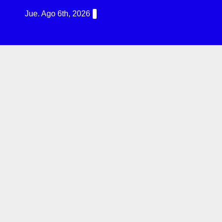
Jue. Ago 6th, 2026
R
G
I
N
T
E
R
N