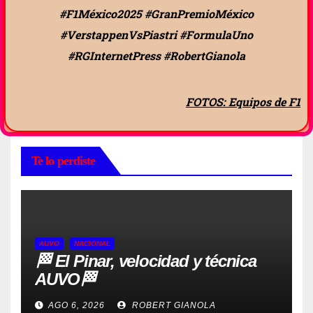
#F1México2025 #GranPremioMéxico
#VerstappenVsPiastri #FormulaUno
#RGInternetPress #RobertGianola
FOTOS: Equipos de F1
Te lo perdiste
AUVO
NACIONAL
🏁 El Pinar, velocidad y técnica
AUVO🏁
AGO 6, 2026
ROBERT GIANOLA