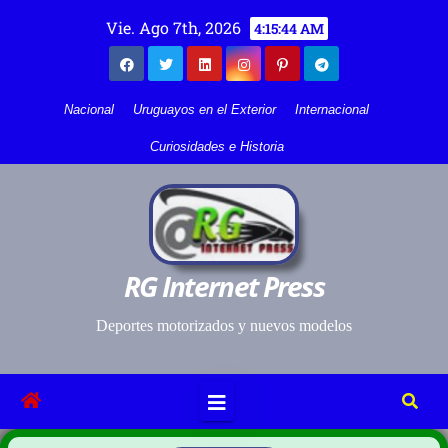
Vie. Ago 7th, 2026
4:15:45 AM
Nacional
Uruguayos en el Exterior
Internacional
Curiosidades e Historia
RG Internet Press
Deportes motorizados y nuevos modelos