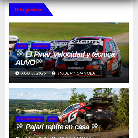
Te lo perdiste
AUVO
NACIONAL
El Pinar, velocidad y técnica
AUVO
AGO 6, 2026
ROBERT GIANOLA
INTERNACIONAL
WRC
Pajari repite en casa