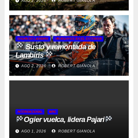
AGO 2, 2026
ROBERT GIANOLA
MAURICIO LAMBIRIS
URUGUAYOS EN EL EXTERIOR
Susto y remontada de
Lambiris
AGO 2, 2026
ROBERT GIANOLA
INTERNACIONAL
WRC
Ogier vuelca, lidera Pajari
AGO 1, 2026
ROBERT GIANOLA