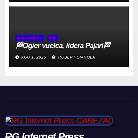
INTERNACIONAL
WRC
🏁Ogier vuelca, lidera Pajari🏁
AGO 1, 2026
ROBERT GIANOLA
RG Internet Press