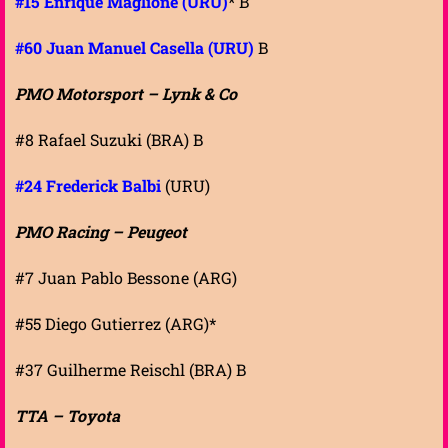
#15 Enrique Maglione (URU)
* B
#60 Juan Manuel Casella (URU)
B
PMO Motorsport – Lynk & Co
#8 Rafael Suzuki (BRA) B
#24 Frederick Balbi
(URU)
PMO Racing – Peugeot
#7 Juan Pablo Bessone (ARG)
#55 Diego Gutierrez (ARG)*
#37 Guilherme Reischl (BRA) B
TTA – Toyota