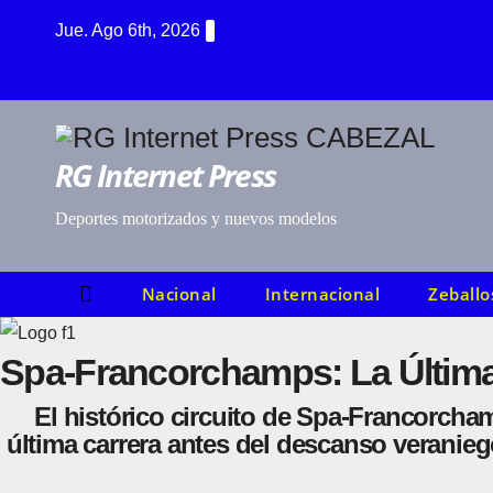
Saltar
Jue. Ago 6th, 2026
al
contenido
RG Internet Press
Deportes motorizados y nuevos modelos
Nacional
Internacional
Zeballo
Spa-Francorchamps: La Última 
El histórico circuito de Spa-Francorcha
última carrera antes del descanso veranieg