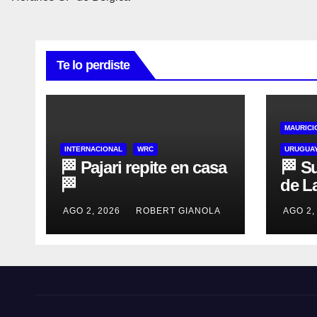
Te lo perdiste
MAURICI
INTERNACIONAL
WRC
URUGUAY
🏁 Pajari repite en casa
🏁 S
🏁
de L
AGO 2, 2026
ROBERT GIANOLA
AGO 2,