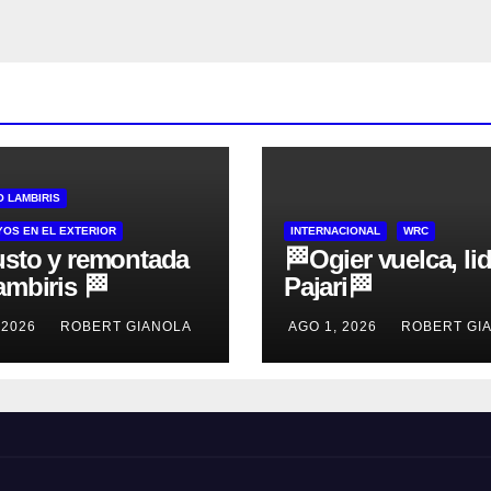
O LAMBIRIS
OS EN EL EXTERIOR
INTERNACIONAL
WRC
usto y remontada
🏁Ogier vuelca, li
ambiris 🏁
Pajari🏁
 2026
ROBERT GIANOLA
AGO 1, 2026
ROBERT GI