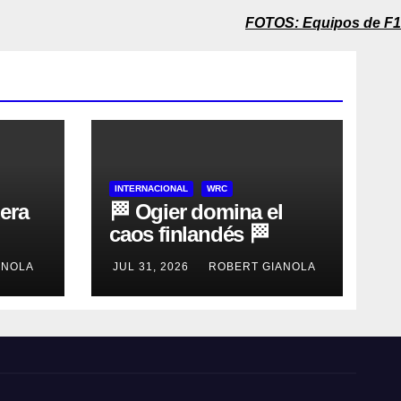
FOTOS: Equipos de F1
INTERNACIONAL
WRC
dera
🏁 Ogier domina el
caos finlandés 🏁
ANOLA
JUL 31, 2026
ROBERT GIANOLA