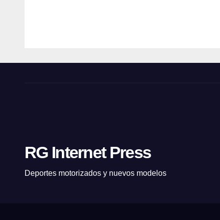
técni
🏁
ROBERT
ROBER
ca
GIANOLA
GIANOL
AUV
O🏁
RG Internet Press
Deportes motorizados y nuevos modelos