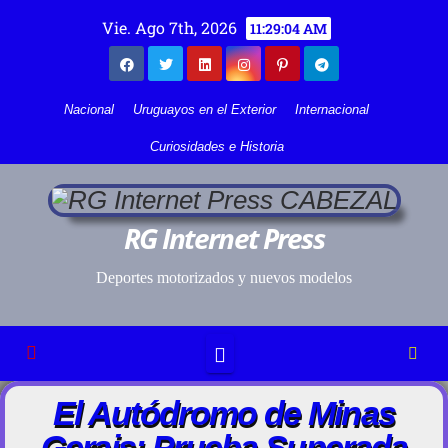
Vie. Ago 7th, 2026
11:29:04 AM
Nacional
Uruguayos en el Exterior
Internacional
Curiosidades e Historia
RG Internet Press
Deportes motorizados y nuevos modelos
El Autódromo de Minas
Gerais: Prueba Superada