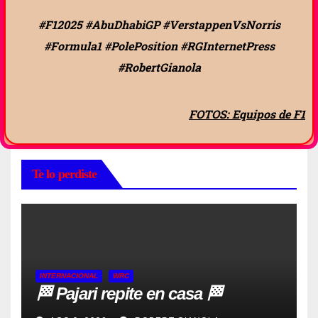
#F12025 #AbuDhabiGP #VerstappenVsNorris
#Formula1 #PolePosition #RGInternetPress
#RobertGianola
FOTOS: Equipos de F1
Te lo perdiste
INTERNACIONAL
WRC
🏁 Pajari repite en casa 🏁