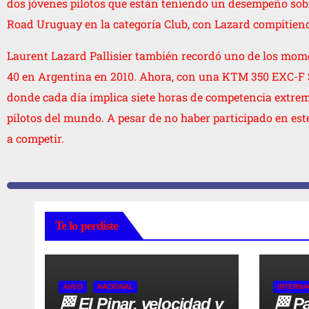
dos jóvenes pilotos que están teniendo un desempeño sob
Road Uruguay en la categoría Club, con Lazard compitiend
Laurent Lazard Pallisier también recordó uno de los mom
40 en Argentina en 2010. Ahora, con una KTM 350 EXC-F Six
donde cada día implica siete horas de competencia extrem
pilotos del mundo. A pesar de no haber participado en es
a competir.
Te lo perdiste
AUVO
NACIONAL
INTERNA
🏁 El Pinar, velocidad y
🏁 Pa