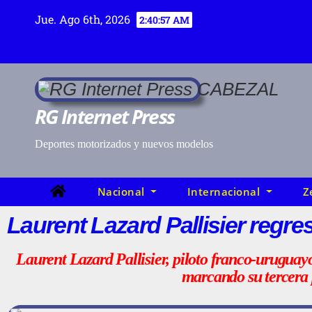
Jue. Ago 6th, 2026
2:40:58 AM
RG Internet Press
Deportes motorizados y nuevos modelos
Nacional
Internacional
Z
Laurent Lazard Pallisier regre
Laurent Lazard Pallisier, piloto franco-uruguay
marcando su tercera p