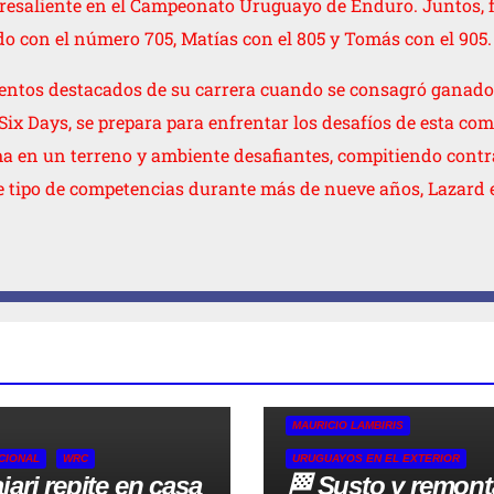
resaliente en el Campeonato Uruguayo de Enduro. Juntos, f
o con el número 705, Matías con el 805 y Tomás con el 905.
entos destacados de su carrera cuando se consagró ganador
 Days, se prepara para enfrentar los desafíos de esta comp
a en un terreno y ambiente desafiantes, compitiendo contr
te tipo de competencias durante más de nueve años, Lazard
MAURICIO LAMBIRIS
CIONAL
WRC
URUGUAYOS EN EL EXTERIOR
jari repite en casa
🏁 Susto y remon