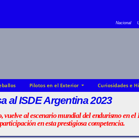
Nacional
U
eballos
Pilotos en el Exterior
Curiosidades e Hi
sa al ISDE Argentina 2023
o, vuelve al escenario mundial del endurismo en e
articipación en esta prestigiosa competencia.