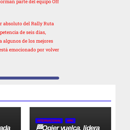
orman parte del equipo Off
 absoluto del Rally Ruta
etencia de seis días,
a algunos de los mejores
 está emocionado por volver
INTERNACIONAL
WRC
tada
🏁Ogier vuelca, lidera