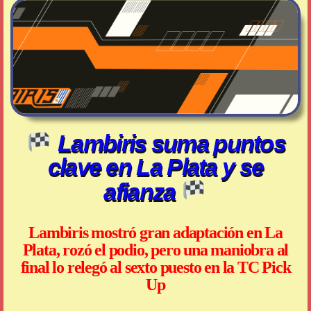
Lambiris suma puntos
clave en La Plata y se
afianza
Lambiris mostró gran adaptación en La
Plata, rozó el podio, pero una maniobra al
final lo relegó al sexto puesto en la TC Pick
Up