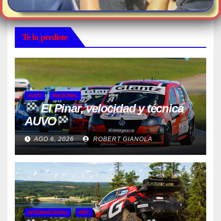
Te lo perdiste
AUVO
NACIONAL
El Pinar, velocidad y técnica
AUVO
AGO 6, 2026
ROBERT GIANOLA
INTERNACIONAL
WRC