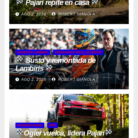
Pajari repite en casa
AGO 2, 2026
ROBERT GIANOLA
MAURICIO LAMBIRIS
URUGUAYOS EN EL EXTERIOR
Susto y remontada de
Lambiris
AGO 2, 2026
ROBERT GIANOLA
INTERNACIONAL
WRC
Ogier vuelca, lidera Pajari