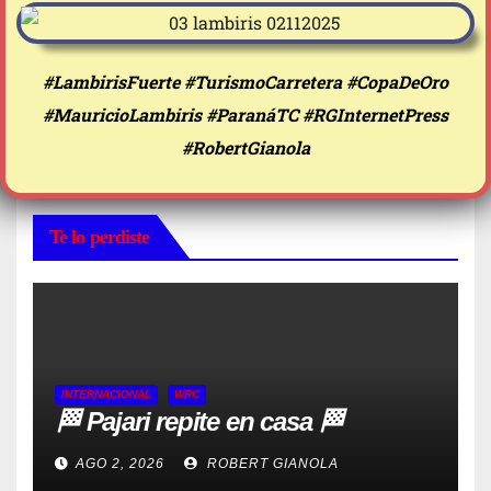
#LambirisFuerte #TurismoCarretera #CopaDeOro
#MauricioLambiris #ParanáTC #RGInternetPress
#RobertGianola
Te lo perdiste
INTERNACIONAL
WRC
🏁 Pajari repite en casa 🏁
AGO 2, 2026
ROBERT GIANOLA