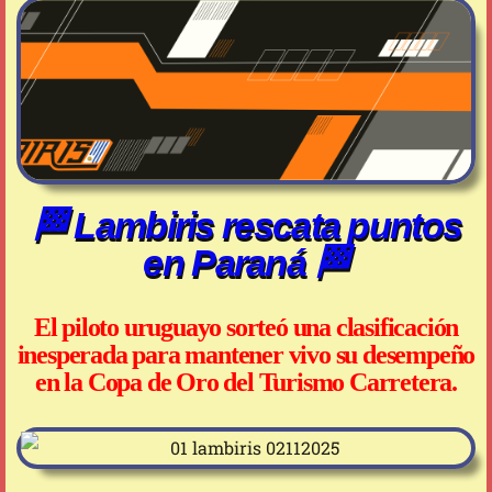
🏁 Lambiris rescata puntos
en Paraná 🏁
El piloto uruguayo sorteó una clasificación
inesperada para mantener vivo su desempeño
en la Copa de Oro del Turismo Carretera.