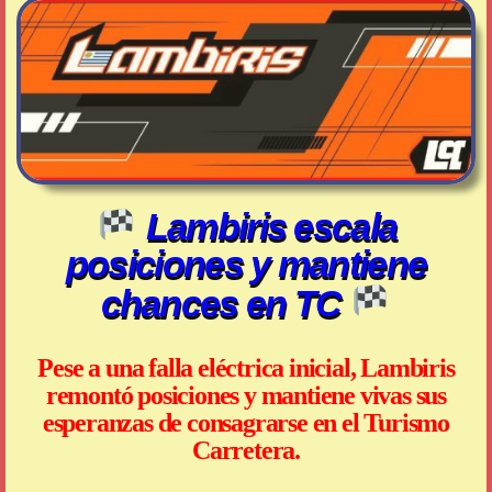
Lambiris escala
posiciones y mantiene
chances en TC
Pese a una falla eléctrica inicial, Lambiris
remontó posiciones y mantiene vivas sus
esperanzas de consagrarse en el Turismo
Carretera.