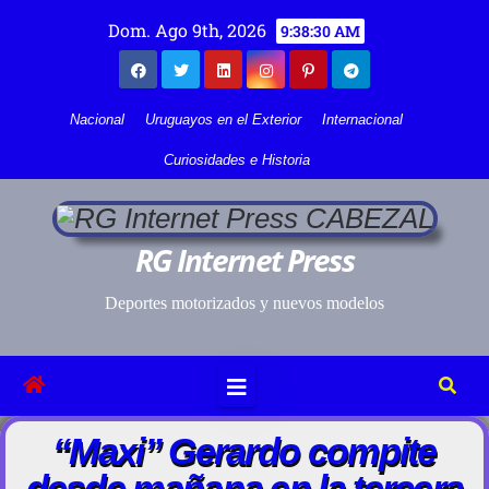
Dom. Ago 9th, 2026
9:38:30 AM
Nacional
Uruguayos en el Exterior
Internacional
Curiosidades e Historia
RG Internet Press
Deportes motorizados y nuevos modelos
“Maxi” Gerardo compite
desde mañana en la tercera