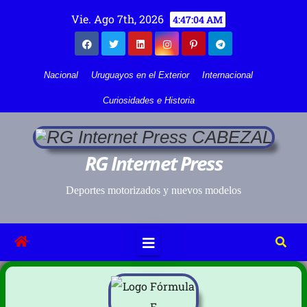
Vie. Ago 7th, 2026
4:47:05 AM
Nacional
Uruguayos en el Exterior
Internacional
Curiosidades e Historia
RG Internet Press
Deportes motorizados y nuevos modelos