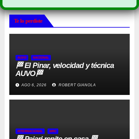
Te lo perdiste
AUVO
NACIONAL
🏁 El Pinar, velocidad y técnica
AUVO🏁
AGO 6, 2026
ROBERT GIANOLA
INTERNACIONAL
WRC
🏁 Pajari repite en casa 🏁