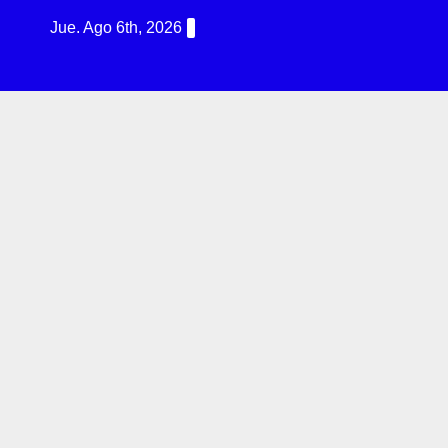
Jue. Ago 6th, 2026
R
G
I
N
T
E
R
N