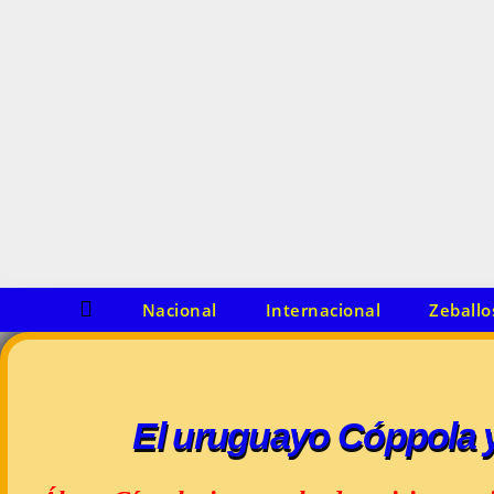
o
s
m
o
d
e
l
o
s
Nacional
Internacional
Zeballo
El uruguayo Cóppola y 