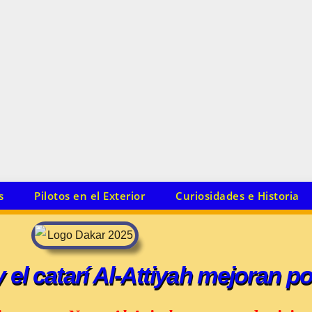
s
Pilotos en el Exterior
Curiosidades e Historia
el catarí Al-Attiyah mejoran p