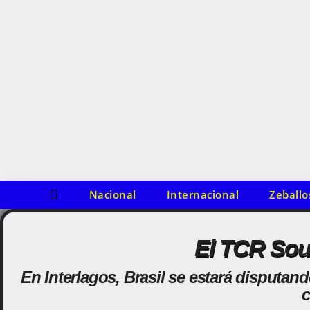
o
s
m
o
d
e
l
o
s
Nacional
Internacional
Zeballo
El TCR Sout
En Interlagos, Brasil se estará disputa
c