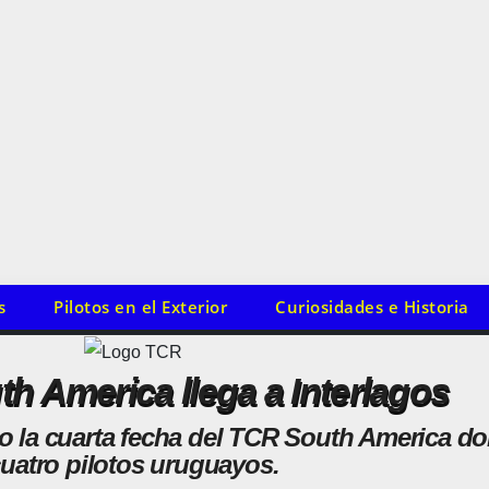
s
Pilotos en el Exterior
Curiosidades e Historia
h America llega a Interlagos
ndo la cuarta fecha del TCR South America d
uatro pilotos uruguayos.