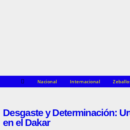
o
s
m
o
d
e
l
o
s
Nacional
Internacional
Zeballo
Desgaste y Determinación: U
en el Dakar