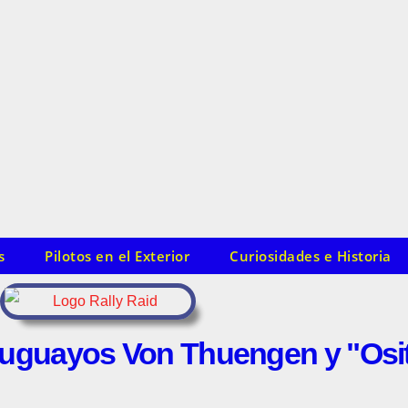
s
Pilotos en el Exterior
Curiosidades e Historia
ruguayos Von Thuengen y "Osi