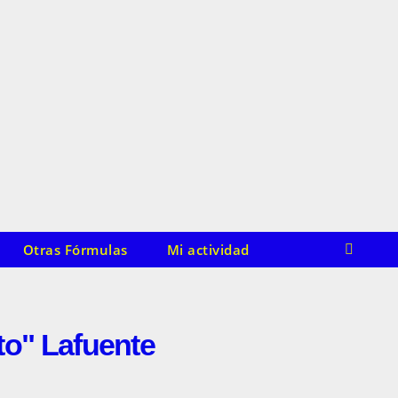
Otras Fórmulas
Mi actividad
to" Lafuente