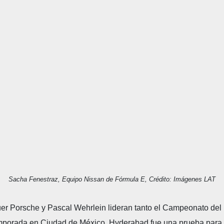
Sacha Fenestraz, Equipo Nissan de Fórmula E, Crédito: Imágenes LAT
 Porsche y Pascal Wehrlein lideran tanto el Campeonato del M
temporada en Ciudad de México. Hyderabad fue una prueba para e