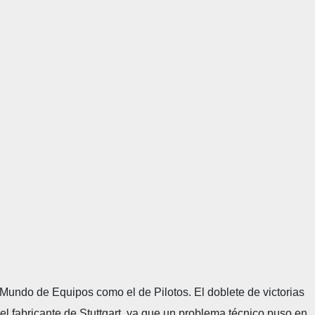
undo de Equipos como el de Pilotos. El doblete de victorias
l fabricante de Stuttgart, ya que un problema técnico puso en